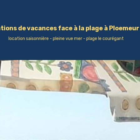
tions de vacances face à la plage à Ploemeu
location saisonnière - pleine vue mer - plage le courégant