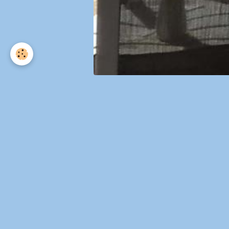
Accueil
Appartements B , C , D , 
Chambre E