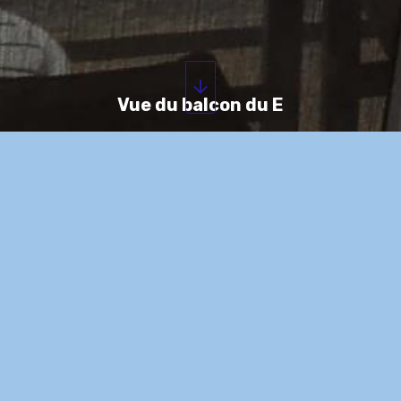
Vue du balcon du E
E , F et Voisinage
L'appartement E
Chambre E